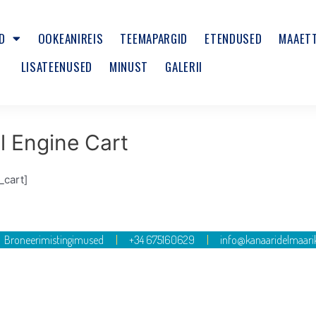
D
OOKEANIREIS
TEEMAPARGID
ETENDUSED
MAAET
LISATEENUSED
MINUST
GALERII
l Engine Cart
_cart]
Broneerimistingimused
+34 675160629
info@kanaaridelmaar