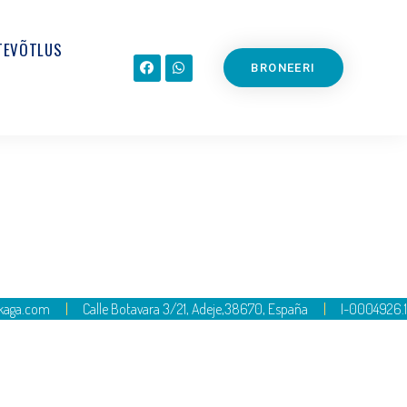
TEVÕTLUS
BRONEERI
ikaga.com
Calle Botavara 3/21, Adeje,38670, España
I-0004926.1